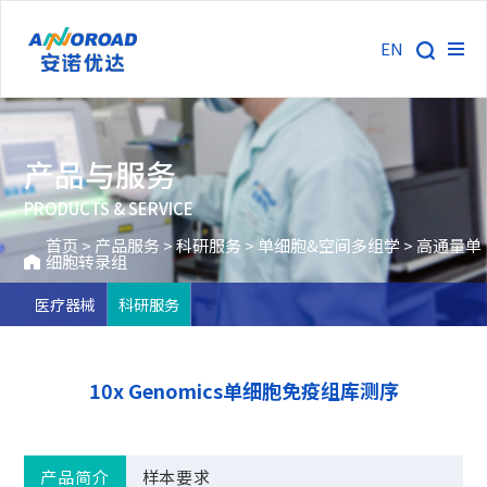
EN
产品与服务
PRODUCTS & SERVICE
首页
>
产品服务
>
科研服务
>
单细胞&空间多组学
>
高通量单
细胞转录组
医疗器械
科研服务
10x Genomics单细胞免疫组库测序
产品简介
样本要求