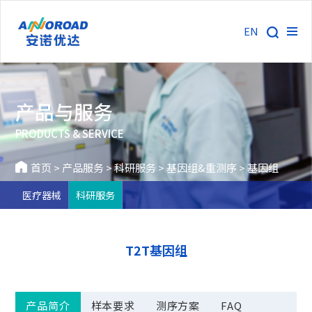
EN
产品与服务
PRODUCTS & SERVICE
首页
>
产品服务
>
科研服务
>
基因组&重测序
>
基因组
医疗器械
科研服务
T2T基因组
产品简介
样本要求
测序方案
FAQ