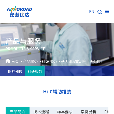
EN
产品与服务
PRODUCTS & SERVICE
首页
>
产品服务
>
科研服务
>
基因组&重测序
>
基因组
医疗器械
科研服务
Hi-C辅助组装
产品简介
技术流程
样本要求
案例分析
FAQ