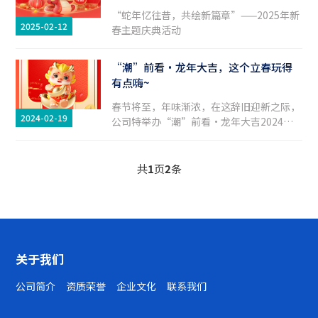
“蛇年忆往昔，共绘新篇章”——2025年新
2025-02-12
春主题庆典活动
“潮”前看·龙年大吉，这个立春玩得
有点嗨~
春节将至，年味渐浓，在这辞旧迎新之际，
2024-02-19
公司特举办“潮”前看·龙年大吉2024年
喜迎新春·国潮未来 新春主题活动。
共
1
页
2
条
关于我们
公司简介
资质荣誉
企业文化
联系我们