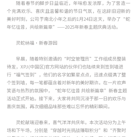
随着春节的脚步日益临近，年味愈发浓厚，为了营造一
个充满欢乐、喜庆且温馨和谐的节日气氛，在这辞旧迎新的
美好时刻，公司于南北小年之后的1月24日这天，举办了“蛇
年忆往昔，共绘新篇章”——2025年新春主题庆典活动。
灵蛇纳福·新春游园
早晨，随着特别邀请的“时空管理员”工作组成员整装
待发，XPJ(中国区)官方网站的伙伴们也陆续来到签到墙进
行“福气签到”，他们的名字如繁星点点，迅速点缀满了整
个签到墙，每一笔都蕴含着对新年的美好期许。在一片欢声
笑语与热烈的氛围中，“蛇年忆往昔 共绘新篇章”新春主题
活动正式开始。接下来，大家将共同沉浸于那一日的欢乐与
喜庆氛围，再次细细品味那些难以忘怀的精彩瞬间。
灵蛇献瑞迎春来，喜气洋洋共庆年。本次活动分为上午
场和下午场，分别是“穿越时光挑战赚取积分”和“齐聚时