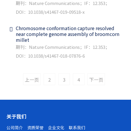
期刊：Nature Communications；IF：12.353；
DOI：10.1038/s41467-019-09518-x
Chromosome conformation capture resolved
near complete genome assembly of broomcorn
millet
期刊：Nature Communications；IF：12.353；
DOI：10.1038/s41467-018-07876-6
上一页
2
3
4
下一页
关于我们
公司简介
资质荣誉
企业文化
联系我们