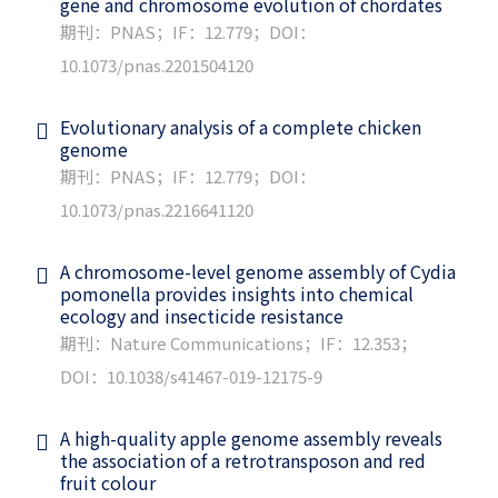
gene and chromosome evolution of chordates
期刊：PNAS；IF：12.779；DOI：
10.1073/pnas.2201504120
Evolutionary analysis of a complete chicken
genome
期刊：PNAS；IF：12.779；DOI：
10.1073/pnas.2216641120
A chromosome-level genome assembly of Cydia
pomonella provides insights into chemical
ecology and insecticide resistance
期刊：Nature Communications；IF：12.353；
DOI：10.1038/s41467-019-12175-9
A high-quality apple genome assembly reveals
the association of a retrotransposon and red
fruit colour