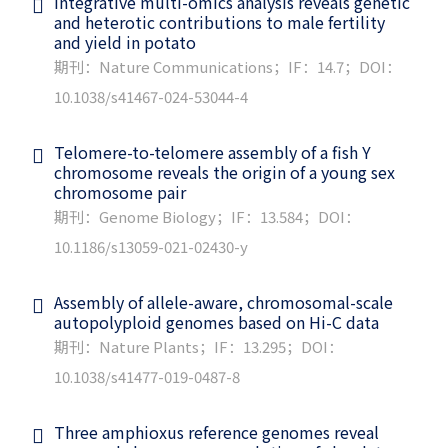
Integrative multi-omics analysis reveals genetic
and heterotic contributions to male fertility
and yield in potato
期刊：Nature Communications；IF：14.7；DOI：
10.1038/s41467-024-53044-4
Telomere-to-telomere assembly of a fish Y
chromosome reveals the origin of a young sex
chromosome pair
期刊：Genome Biology；IF：13.584；DOI：
10.1186/s13059-021-02430-y
Assembly of allele-aware, chromosomal-scale
autopolyploid genomes based on Hi-C data
期刊：Nature Plants；IF：13.295；DOI：
10.1038/s41477-019-0487-8
Three amphioxus reference genomes reveal